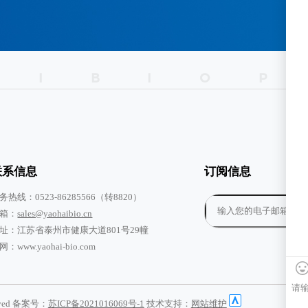
I
B
I
O
P
联系信息
订阅信息
务热线：0523-86285566（转8820）
箱：
sales@yaohaibio.cn
址：江苏省泰州市健康大道801号29幢
网：www.yaohai-bio.com
rved 备案号：
苏ICP备2021016069号-1
技术支持：
网站维护