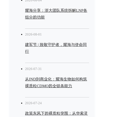
2026-08-04
耀海分享：浙大团队系统拆解LNP各
组分的功能
2026-08-01
建军节 | 致敬守护者，耀海与使命同
行
2026-07-31
从IND到商业化：耀海生物如何构筑
裸质粒CDMO的全链条能力
2026-07-24
政策东风下的裸质粒突围：从华索灵