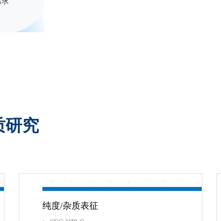
需求
质研究
O
Y
A
O
H
A
I
B
I
O
纯度/杂质表征