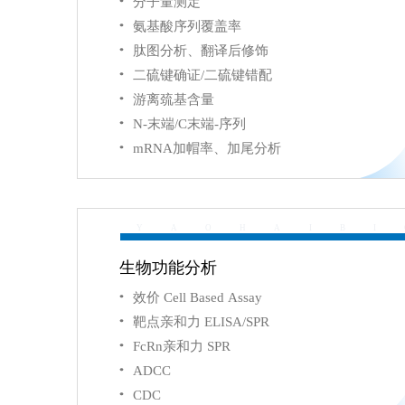
分子量测定
氨基酸序列覆盖率
肽图分析、翻译后修饰
二硫键确证/二硫键错配
游离巯基含量
N-末端/C末端-序列
mRNA加帽率、加尾分析
Y
A
O
H
A
I
B
I
生物功能分析
效价 Cell Based Assay
靶点亲和力 ELISA/SPR
FcRn亲和力 SPR
ADCC
CDC