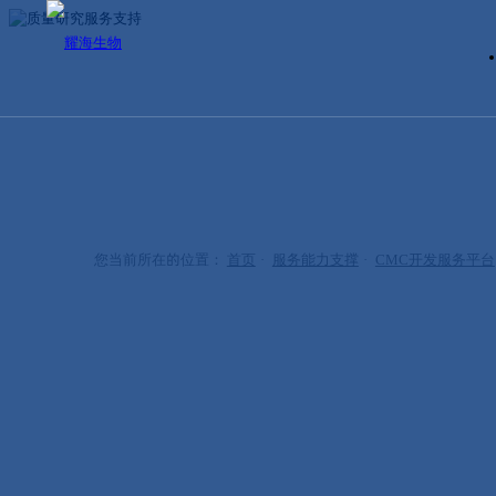
CMC开发服务平台
质量研究服务支持
公司时刻关注法律法规政策，不断升级技术能力
地为客户提供在药品CMC工艺开发各个阶段的质
您当前所在的位置：
首页
·
服务能力支撑
·
CMC开发服务平台