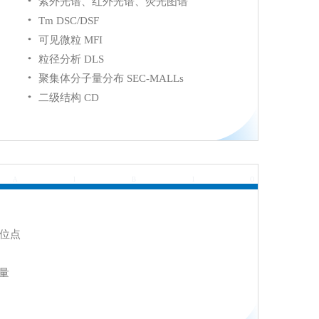
紫外光谱、红外光谱、荧光图谱
Tm DSC/DSF
可见微粒 MFI
粒径分析 DLS
聚集体分子量分布 SEC-MALLs
二级结构 CD
A
I
B
I
O
化位点
量