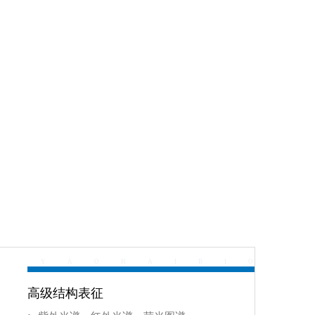
Y
A
O
H
A
I
B
I
O
高级结构表征