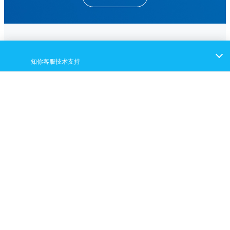
首页
CRO服务
CDMO服务
Y
A
O
H
A
I
B
I
O
P
H
A
R
M
A
图片来源：International Journal of Nanomedicine 2016:11 3287–3303
服务能力支撑
关于耀海
人才发展
新闻动态