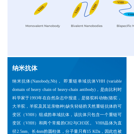
纳米抗体
纳米抗体(Nanobody,Nb)， 即重链单域抗体VHH (variable
domain of heavy chain of heavy-chain antibody)，是由比利时
科学家于1993年在自然杂志中报道，是骆驼科动物(骆驼，
大羊驼，羊驼及其近亲物种)缺失轻链的天然重链抗体的可
变区（VHH）组成的单域抗体，该抗体只包含一个重链可
变区（VHH）和两个常规的CH2与CH3区。 VHH晶体为直
径2.5nm、长4nm的圆柱体，分子量只有15 KDa，因此也被